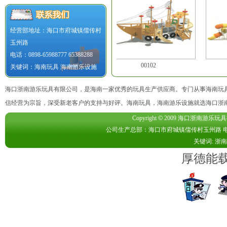
经营部地址：海口市府城镇儒传村
玉州路
电话：0898-65988777 65388288
00101
00102
关键词：
海南玩具
海南游乐设施
海口浙南游乐玩具有限公司
，是海南一家优秀的玩具生产供应商。专门从事
海南玩
信经营为宗旨，深受新老客户的支持与好评。
海南玩具
，
海南游乐设施
就选海口浙南游
Copyright
©
2009 海口浙南游乐玩具有限公司
公司生产总部：海口市府城镇儒传村玉州路 电话：089
关键词: 浙
厚德能